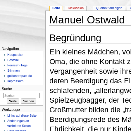
Seite
Diskussion
Quelltext anzeigen
Manuel Ostwald
Wechseln zu:
Navigation
,
Suche
Begründung
Navigation
Ein kleines Mädchen, vol
Hauptseite
Oma, die ohne Kontakt zu
Festival
Fernseh-Tage
Vergangenheit sowie ihre
Stimmen
goldenerspatz.de
deren Beerdigung das Ei
Impressum
schlafenden, „allerlangwe
Suche
Spielzeugbagger, der Te
Großmutter bilden die „t
Werkzeuge
Links auf diese Seite
Beerdigungsrede des Mädc
Änderungen an
verlinkten Seiten
Ehrlichkeit, die nur Ki