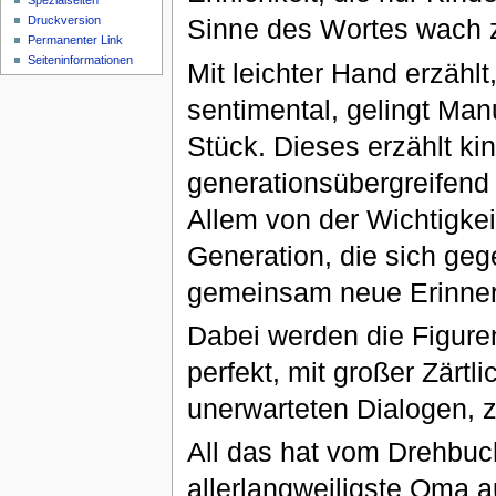
Spezialseiten
Druckversion
Sinne des Wortes wach zu
Permanenter Link
Seiten­informationen
Mit leichter Hand erzähl
sentimental, gelingt Man
Stück. Dieses erzählt ki
generationsübergreifend 
Allem von der Wichtigkei
Generation, die sich geg
gemeinsam neue Erinner
Dabei werden die Figure
perfekt, mit großer Zärtl
unerwarteten Dialogen,
All das hat vom Drehbuch
allerlangweiligste Oma a