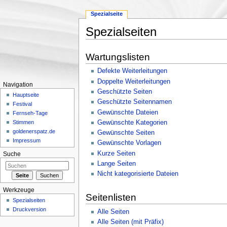
Spezialseite
Spezialseiten
Wechseln zu:
Navigation
,
Suche
Wartungslisten
Defekte Weiterleitungen
Doppelte Weiterleitungen
Navigation
Geschützte Seiten
Hauptseite
Geschützte Seitennamen
Festival
Gewünschte Dateien
Fernseh-Tage
Gewünschte Kategorien
Stimmen
goldenerspatz.de
Gewünschte Seiten
Impressum
Gewünschte Vorlagen
Kurze Seiten
Suche
Lange Seiten
Nicht kategorisierte Dateien
Werkzeuge
Seitenlisten
Spezialseiten
Druckversion
Alle Seiten
Alle Seiten (mit Präfix)