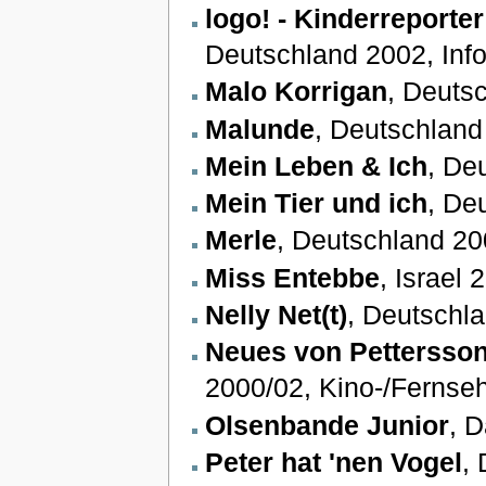
logo! - Kinderreporter
Deutschland 2002, Inf
Malo Korrigan
, Deuts
Malunde
, Deutschland
Mein Leben & Ich
, De
Mein Tier und ich
, De
Merle
, Deutschland 20
Miss Entebbe
, Israel
Nelly Net(t)
, Deutschl
Neues von Pettersso
2000/02, Kino-/Fernseh
Olsenbande Junior
, 
Peter hat 'nen Vogel
,