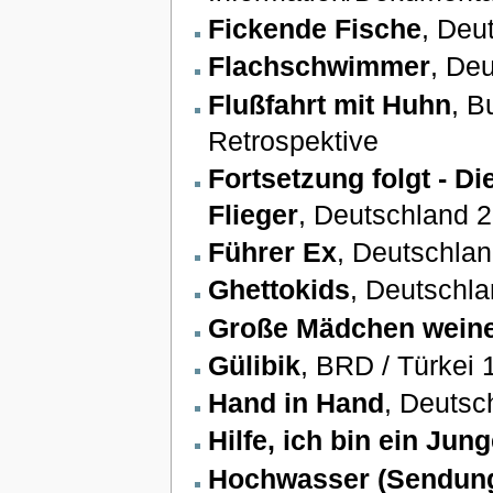
Fickende Fische
, Deu
Flachschwimmer
, De
Flußfahrt mit Huhn
, B
Retrospektive
Fortsetzung folgt - 
Flieger
, Deutschland 
Führer Ex
, Deutschla
Ghettokids
, Deutschl
Große Mädchen weine
Gülibik
, BRD / Türkei 
Hand in Hand
, Deutsc
Hilfe, ich bin ein Junge
Hochwasser (Sendung