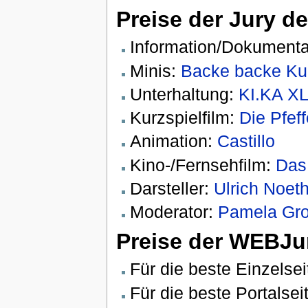
Preise der Jury d
Information/Dokumenta
Minis:
Backe backe K
Unterhaltung:
KI.KA X
Kurzspielfilm:
Die Pfef
Animation:
Castillo
Kino-/Fernsehfilm:
Das
Darsteller:
Ulrich Noet
Moderator:
Pamela Gro
Preise der WEBJu
Für die beste Einzelsei
Für die beste Portalsei