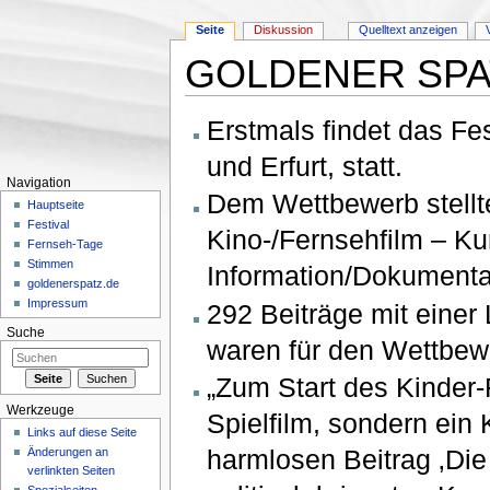
Seite
Diskussion
Quelltext anzeigen
GOLDENER SPA
Wechseln zu:
Navigation
,
Suche
Erstmals findet das Fes
und Erfurt, statt.
Navigation
Dem Wettbewerb stellte
Hauptseite
Festival
Kino-/Fernsehfilm – Ku
Fernseh-Tage
Stimmen
Information/Dokumentat
goldenerspatz.de
Impressum
292 Beiträge mit eine
Suche
waren für den Wettbew
„Zum Start des Kinder-
Werkzeuge
Spielfilm, sondern ein
Links auf diese Seite
harmlosen Beitrag ‚Die
Änderungen an
verlinkten Seiten