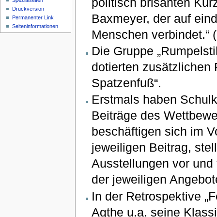
politisch brisanten Kurz
Spezialseiten
Druckversion
Baxmeyer, der auf eind
Permanenter Link
Seiten­informationen
Menschen verbindet.“ 
Die Gruppe „Rumpelstil“
dotierten zusätzlichen
Spatzenfuß“.
Erstmals haben Schulk
Beiträge des Wettbew
beschäftigen sich im Vo
jeweiligen Beitrag, ste
Ausstellungen vor und 
der jeweiligen Angebo
In der Retrospektive „
Agthe u.a. seine Klas