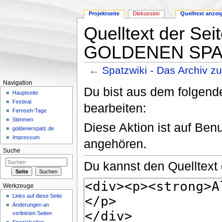
Projektseite
Diskussion
Quelltext anzei
Quelltext der Sei
GOLDENEN SPAT
←
Spatzwiki - Das Archiv
Wechseln zu:
Navigation
,
Suche
Navigation
Du bist aus dem folgende
Hauptseite
Festival
bearbeiten:
Fernseh-Tage
Stimmen
Diese Aktion ist auf Ben
goldenerspatz.de
Impressum
angehören.
Suche
Du kannst den Quelltext 
Werkzeuge
Links auf diese Seite
Änderungen an
verlinkten Seiten