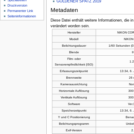
Spezialseiten
GOLDENER SPATZ 2019
Druckversion
Metadaten
Permanenter Link
Seiten­informationen
Diese Datei enthält weitere Informationen, die 
verändert worden sein.
Hersteller
NIKON CO
Modell
NIKON
Belichtungsdauer
1/60 Sekunden (
Blende
f
Film- oder
1.
Sensorempfindlichkeit (ISO)
Erfassungszeitpunkt
13:34, 6.
Brennweite
26
Kameraausrichtung
Nor
Horizontale Auflösung
300
Vertikale Auflösung
300
Software
Ver.
Speicherzeitpunkt
13:34, 6.
Y und C Positionierung
Benac
Belichtungsprogramm
Unbe
Exif-Version
2