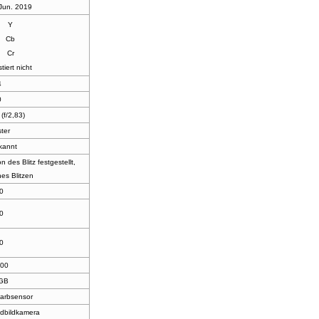
 Jun. 2019
Y
Cb
Cr
stiert nicht
4
0
(f/2,83)
ter
kannt
n des Blitz festgestellt,
es Blitzen
0
0
0
100
GB
Farbsensor
ndbildkamera