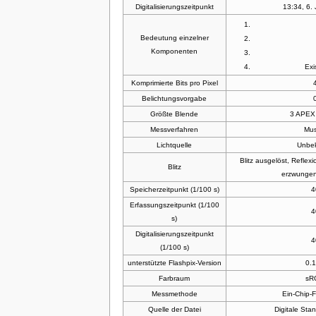
Digitalisierungszeitpunkt
13:34, 6.
Bedeutung einzelner
Komponenten
Exi
Komprimierte Bits pro Pixel
Belichtungsvorgabe
Größte Blende
3 APEX 
Messverfahren
Mus
Lichtquelle
Unbe
Blitz ausgelöst, Reflexio
Blitz
erzwungen
Speicherzeitpunkt (1/100 s)
4
Erfassungszeitpunkt (1/100
4
s)
Digitalisierungszeitpunkt
4
(1/100 s)
unterstützte Flashpix-Version
0.
Farbraum
sR
Messmethode
Ein-Chip-
Quelle der Datei
Digitale Sta