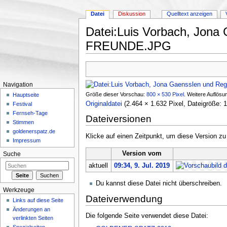
Datei
Diskussion
Quelltext anzeigen
Datei:Luis Vorbach, Jon
FREUNDE.JPG
Wechseln zu:
Navigation
,
Suche
Navigation
Größe dieser Vorschau:
800 × 530 Pixel
.
Weitere Auflösu
Hauptseite
Originaldatei
‎
(2.464 × 1.632 Pixel, Dateigröße
Festival
Fernseh-Tage
Dateiversionen
Stimmen
goldenerspatz.de
Klicke auf einen Zeitpunkt, um diese Version zu
Impressum
Version vom
Suche
aktuell
09:34, 9. Jul. 2019
Du kannst diese Datei nicht überschreiben.
Werkzeuge
Dateiverwendung
Links auf diese Seite
Änderungen an
Die folgende Seite verwendet diese Datei:
verlinkten Seiten