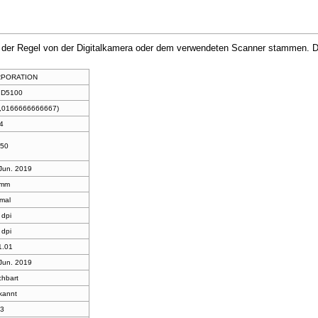
in der Regel von der Digitalkamera oder dem verwendeten Scanner stammen. Du
RPORATION
 D5100
0,0166666666667)
/4
250
 Jun. 2019
 mm
mal
 dpi
 dpi
1.01
 Jun. 2019
hbart
kannt
.3