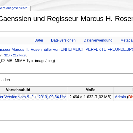
Versionsgeschichte
a Gaensslen und Regisseur Marcus H. R
Datei
Dateiversionen
Dateiverwendung
Metada
ng:
320 × 212 Pixel
.
: 1,02 MB, MIME-Typ:
image/jpeg
)
 laden.
Vorschaubild
Maße
2.464 × 1.632
(1,02 MB)
Admin
(
Di