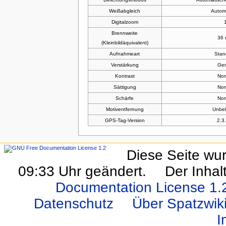
Weißabgleich
Autom
Digitalzoom
Brennweite
36
(Kleinbildäquivalent)
Aufnahmeart
Stan
Verstärkung
Ger
Kontrast
Nor
Sättigung
Nor
Schärfe
Nor
Motiventfernung
Unbe
GPS-Tag-Version
2.3
Diese Seite wur
09:33 Uhr geändert.
Der Inhal
Documentation License 1.
Datenschutz
Über Spatzwi
I