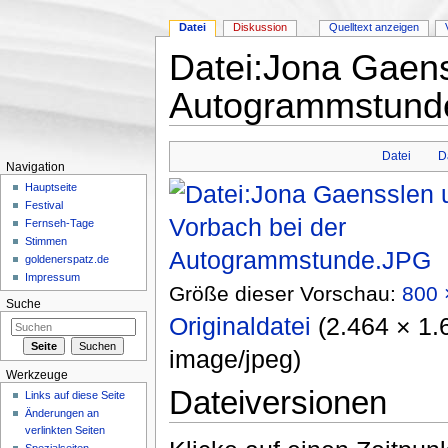
Datei
Diskussion
Quelltext anzeigen
Datei:Jona Gaens
Autogrammstund
Wechseln zu:
Navigation
,
Suche
Datei
D
Navigation
Hauptseite
Festival
Fernseh-Tage
Stimmen
goldenerspatz.de
Impressum
Größe dieser Vorschau:
800 
Suche
Originaldatei
‎
(2.464 × 1.
image/jpeg
)
Werkzeuge
Dateiversionen
Links auf diese Seite
Änderungen an
verlinkten Seiten