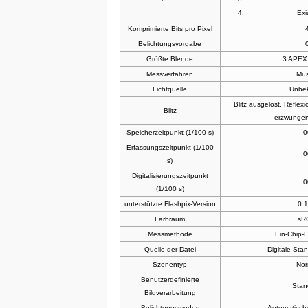
Exi
Komprimierte Bits pro Pixel
Belichtungsvorgabe
Größte Blende
3 APEX 
Messverfahren
Mus
Lichtquelle
Unbe
Blitz ausgelöst, Reflexio
Blitz
erzwungen
Speicherzeitpunkt (1/100 s)
0
Erfassungszeitpunkt (1/100
0
s)
Digitalisierungszeitpunkt
0
(1/100 s)
unterstützte Flashpix-Version
0.
Farbraum
sR
Messmethode
Ein-Chip-
Quelle der Datei
Digitale Sta
Szenentyp
Nor
Benutzerdefinierte
Stan
Bildverarbeitung
Belichtungsmodus
Automatisch