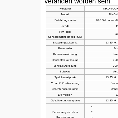
verändert worden sein.
Hersteller
NIKON CO
Modell
NIKON
Belichtungsdauer
1/60 Sekunden (
Blende
f
Film- oder
6
Sensorempfindlichkeit (ISO)
Erfassungszeitpunkt
13:25, 6.
Brennweite
24
Kameraausrichtung
Nor
Horizontale Auflösung
300
Vertikale Auflösung
300
Software
Ver.
Speicherzeitpunkt
13:25, 6.
Y und C Positionierung
Benac
Belichtungsprogramm
Unbe
Exif-Version
2
Digitalisierungszeitpunkt
13:25, 6.
Bedeutung einzelner
Komponenten