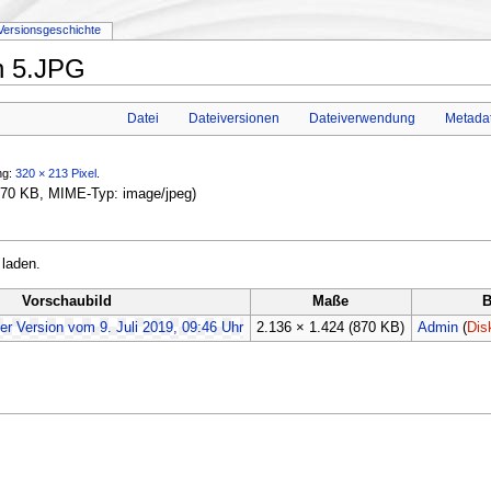
Versionsgeschichte
n 5.JPG
Datei
Dateiversionen
Dateiverwendung
Metada
ng:
320 × 213 Pixel
.
: 870 KB, MIME-Typ:
image/jpeg
)
 laden.
Vorschaubild
Maße
B
2.136 × 1.424
(870 KB)
Admin
(
Dis