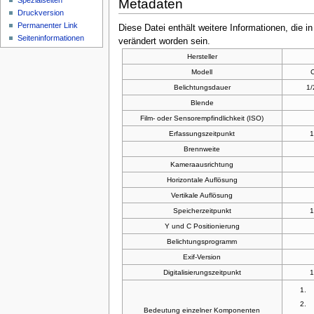
Spezialseiten
Metadaten
Druckversion
Permanenter Link
Diese Datei enthält weitere Informationen, die 
Seiten­informationen
verändert worden sein.
Hersteller
Modell
Belichtungsdauer
1/
Blende
Film- oder Sensorempfindlichkeit (ISO)
Erfassungszeitpunkt
1
Brennweite
Kameraausrichtung
Horizontale Auflösung
Vertikale Auflösung
Speicherzeitpunkt
1
Y und C Positionierung
Belichtungsprogramm
Exif-Version
Digitalisierungszeitpunkt
1
Bedeutung einzelner Komponenten