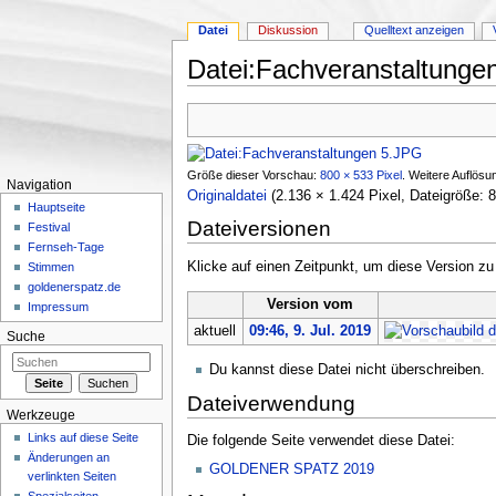
Datei
Diskussion
Quelltext anzeigen
Datei:Fachveranstaltunge
Wechseln zu:
Navigation
,
Suche
Größe dieser Vorschau:
800 × 533 Pixel
.
Weitere Auflösu
Navigation
Originaldatei
‎
(2.136 × 1.424 Pixel, Dateigröße
Hauptseite
Dateiversionen
Festival
Fernseh-Tage
Klicke auf einen Zeitpunkt, um diese Version zu
Stimmen
goldenerspatz.de
Version vom
Impressum
aktuell
09:46, 9. Jul. 2019
Suche
Du kannst diese Datei nicht überschreiben.
Dateiverwendung
Werkzeuge
Links auf diese Seite
Die folgende Seite verwendet diese Datei:
Änderungen an
GOLDENER SPATZ 2019
verlinkten Seiten