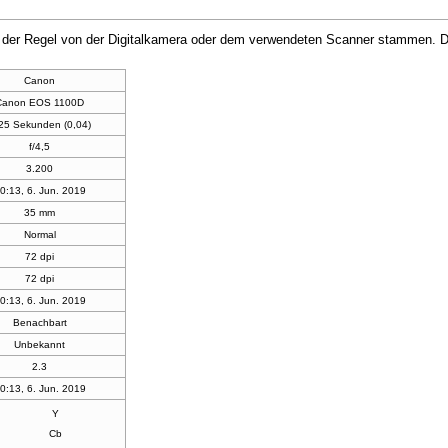
in der Regel von der Digitalkamera oder dem verwendeten Scanner stammen. Du
Canon
Canon EOS 1100D
25 Sekunden (0,04)
f/4,5
3.200
0:13, 6. Jun. 2019
35 mm
Normal
72 dpi
72 dpi
0:13, 6. Jun. 2019
Benachbart
Unbekannt
2.3
0:13, 6. Jun. 2019
Y
Cb