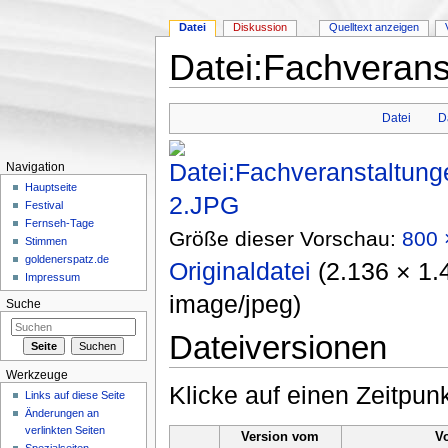
Datei
Diskussion
Quelltext anzeigen
Datei:Fachverans
Wechseln zu:
Navigation
,
Suche
Datei
D
Navigation
Hauptseite
Festival
Fernseh-Tage
Größe dieser Vorschau:
800 
Stimmen
goldenerspatz.de
Originaldatei
‎
(2.136 × 1.
Impressum
image/jpeg
)
Suche
Dateiversionen
Werkzeuge
Klicke auf einen Zeitpun
Links auf diese Seite
Änderungen an
verlinkten Seiten
Version vom
V