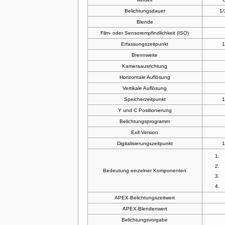
Belichtungsdauer
1/
Blende
Film- oder Sensorempfindlichkeit (ISO)
Erfassungszeitpunkt
1
Brennweite
Kameraausrichtung
Horizontale Auflösung
Vertikale Auflösung
Speicherzeitpunkt
1
Y und C Positionierung
Belichtungsprogramm
Exif-Version
Digitalisierungszeitpunkt
1
Bedeutung einzelner Komponenten
APEX-Belichtungszeitwert
APEX-Blendenwert
Belichtungsvorgabe